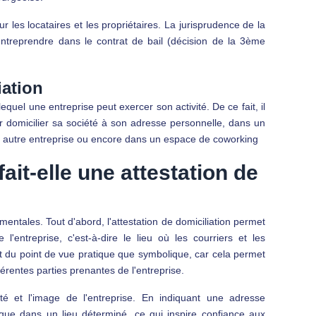
ur les locataires et les propriétaires. La jurisprudence de la
’entreprendre dans le contrat de bail (décision de la 3ème
iation
lequel une entreprise peut exercer son activité. De ce fait, il
ur domicilier sa société à son adresse personnelle, dans un
une autre entreprise ou encore dans un espace de coworking
ait-elle une attestation de
mentales. Tout d'abord, l'attestation de domiciliation permet
e l'entreprise, c'est-à-dire le lieu où les courriers et les
t du point de vue pratique que symbolique, car cela permet
érentes parties prenantes de l'entreprise.
lité et l'image de l'entreprise. En indiquant une adresse
idique dans un lieu déterminé, ce qui inspire confiance aux