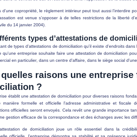
 d’une copropriété, le règlement intérieur peut tout aussi l’interdire po
ssation est venue s’opposer à de telles restrictions de la liberté d
ile du 14 janvier 2004).
fférents types d’attestations de domicil
tant de types d'attestations de domiciliation qu'il existe d'endroits dans 
e qu'une entreprise souhaite faire une attestation de domiciliation po
rcial en particulier, dans un centre d'affaire, dans le siège social d'
quelles raisons une entreprise f
iliation ?
ise établit une attestation de domiciliation pour diverses raisons fonda
e manière formelle et officielle l'adresse administrative et fiscale d
ons officielles seront envoyés. Cela revêt une grande importance tan
ne gestion efficace de la correspondance et des échanges avec les diff
'attestation de domiciliation joue un rôle essentiel dans la crédibi
elle officielle, l'entreprise démontre sa stabilité et sa présence jur