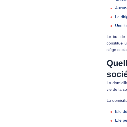
Aucune
Le diri
Une let
Le but de l
constitue u
siège socia
Quel
socié
La domicili
vie de la so
La domicili
Elle dé
Elle pe