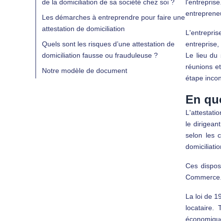
de la domiciliation de sa société chez soi ?
l'entrepris
entreprene
Les démarches à entreprendre pour faire une
attestation de domiciliation
L'entrepris
Quels sont les risques d’une attestation de
entreprise,
domiciliation fausse ou frauduleuse ?
Le lieu du 
réunions et
Notre modèle de document
étape incon
En quo
L'attestati
le dirigean
selon les c
domiciliatio
Ces dispos
Commerce
La loi de 1
locataire. 
économique 