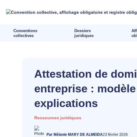
Aller
au
contenu
Conventions
Dossiers
Af
collectives
juridiques
ob
Attestation de domi
entreprise : modèle 
explications
Ressources juridiques
Par Mélanie MARY DE ALMEIDA
23 février 2026