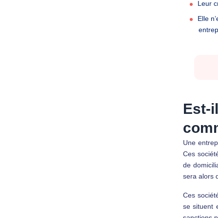
Leur c
Elle n
entrep
Est-i
com
Une entrepr
Ces société
de domicil
sera alors 
Ces société
se situent
sanctions p