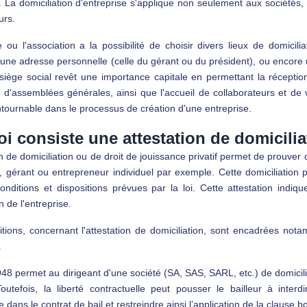
e. La domiciliation d'entreprise s'applique non seulement aux sociétés
urs.
e ou l'association a la possibilité de choisir divers lieux de domicil
 une adresse personnelle (celle du gérant ou du président), ou encore
siège social revêt une importance capitale en permettant la réceptio
 d'assemblées générales, ainsi que l'accueil de collaborateurs et de v
tournable dans le processus de création d'une entreprise.
i consiste une attestation de domicilia
on de domiciliation ou de droit de jouissance privatif permet de prouve
t, gérant ou entrepreneur individuel par exemple. Cette domiciliatio
onditions et dispositions prévues par la loi. Cette attestation indi
n de l'entreprise.
itions, concernant l'attestation de domiciliation, sont encadrées no
.
948 permet au dirigeant d'une société (SA, SAS, SARL, etc.) de domicilier
Toutefois, la liberté contractuelle peut pousser le bailleur à interd
dans le contrat de bail et restreindre ainsi l’application de la clause b