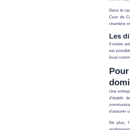
Dans le cas
Cour de Ca
chambre civ
Les di
Il existe au
est possibl
local comme
Pour 
domic
Une entrepr
d'établir d
communicati
d'assurer u
De plus, l
professionn