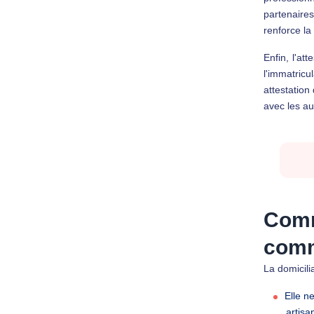
partenaires
renforce la 
Enfin, l'at
l'immatricu
attestation
avec les au
Comme
comm
La domicili
Elle n
artisa