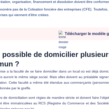
réation, organisation, financement et dissolution doivent être conforme
’exonère pas de la Cotisation foncière des entreprises (CFE). Toutefois
rises qui viennent d’être créées.
Télécharger le modèle g
l possible de domicilier plusieu
mun ?
ise a la faculté de se faire domicilier dans un local où est déjà domici
s auront le même siège social. Mais elles doivent au préalable signer 
iation. Cette faculté a même été étendue aux commerçants (personnes 
donnée par le greffe.
s de domiciliation sont régies de manière stricte et doivent faire l’ob
 et être immatriculées au RCS (Registre du Commerce et des Sociétés
énales prévues par loi.