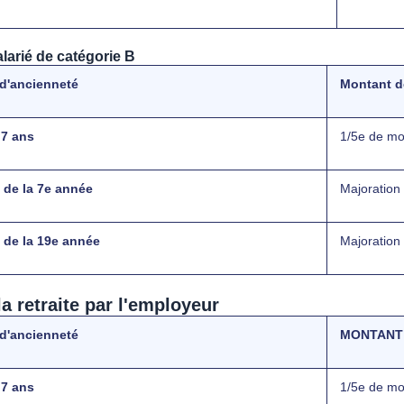
alarié de catégorie B
d'ancienneté
Montant d
 7 ans
1/5e de mo
e de la 7e année
Majoration
e de la 19e année
Majoration
la retraite par l'employeur
d'ancienneté
MONTANT 
 7 ans
1/5e de mo