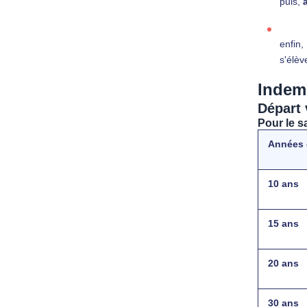
puis,
à
enfin,
s'élèv
Indemn
Départ 
Pour le s
Années 
10 ans
15 ans
20 ans
30 ans