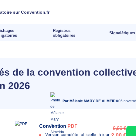
fichages
Registres
Signalétiques
ligatoires
obligatoires
és de la convention collectiv
en
2026
Par Mélanie MARY DE ALMEIDA
06 novemb
Convention
PDF
9,90 €
Version complète, officielle, à jour
2,00 €