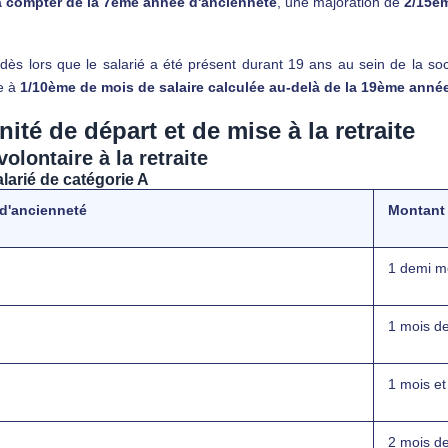
 compter de la 7ème année d'ancienneté
, une majoration de
2/15èm
 dès lors que le salarié a été présent durant 19 ans au sein de la soc
e à
1/10ème de mois de salaire calculée au-delà de la 19ème anné
ité de départ et de mise à la retraite
volontaire à la retraite
alarié de catégorie A
d'ancienneté
Montant 
1 demi mo
1 mois de
1 mois et
2 mois de