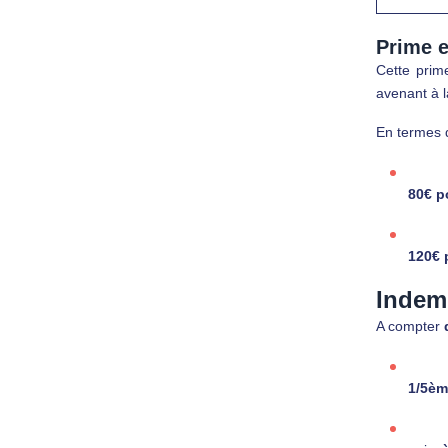
Prime e
Cette prim
avenant à l
En termes 
80€ po
120€ 
Indem
A compter
1/5èm