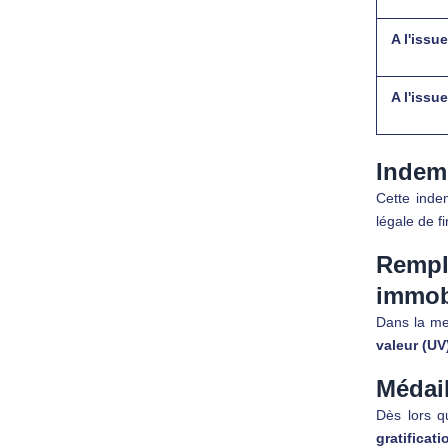
A l'issu
A l'issu
Indem
Cette inde
légale de fi
Rempl
immob
Dans la me
valeur
(UV)
Médail
Dès lors qu
gratifica