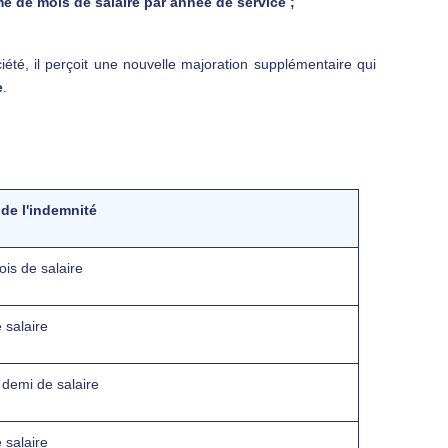
e de mois de salaire par année de service ;
iété, il perçoit une nouvelle majoration supplémentaire qui
e
.
de l'indemnité
is de salaire
 salaire
 demi de salaire
 salaire