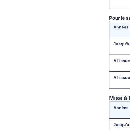
Pour le s
Années 
Jusqu'à
A l'issu
A l'issu
Mise à 
Années 
Jusqu'à