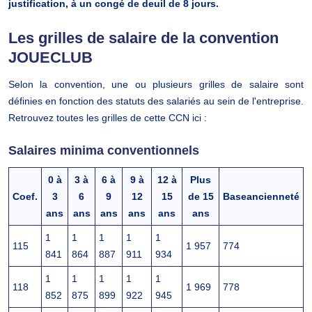
justification, à un congé de deuil de 8 jours.
Les grilles de salaire de la convention
JOUECLUB
Selon la convention, une ou plusieurs grilles de salaire sont
définies en fonction des statuts des salariés au sein de l'entreprise.
Retrouvez toutes les grilles de cette CCN ici :
Salaires minima conventionnels
0 à
3 à
6 à
9 à
12 à
Plus
Coef.
3
6
9
12
15
de 15
Baseancienneté
ans
ans
ans
ans
ans
ans
1
1
1
1
1
115
1 957
774
841
864
887
911
934
1
1
1
1
1
118
1 969
778
852
875
899
922
945