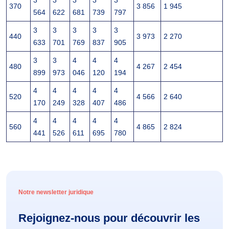
3
3
3
3
3
370
3 856
1 945
564
622
681
739
797
3
3
3
3
3
440
3 973
2 270
633
701
769
837
905
3
3
4
4
4
480
4 267
2 454
899
973
046
120
194
4
4
4
4
4
520
4 566
2 640
170
249
328
407
486
4
4
4
4
4
560
4 865
2 824
441
526
611
695
780
Notre newsletter juridique
Rejoignez-nous pour découvrir les