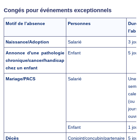
Congés pour événements exceptionnels
Motif de l’absence
Personnes
Duré
l’abs
Naissance/Adoption
Salarié
3 jou
Annonce d'une pathologie
Enfant
5 jour
chronique/cancer/handicap
chez un enfant
Mariage/PACS
Salarié
Une
sema
calen
(o
jours
ouvré
Enfant
1 jour
Décès
Conjoint/concubin/partenaire
5 jour